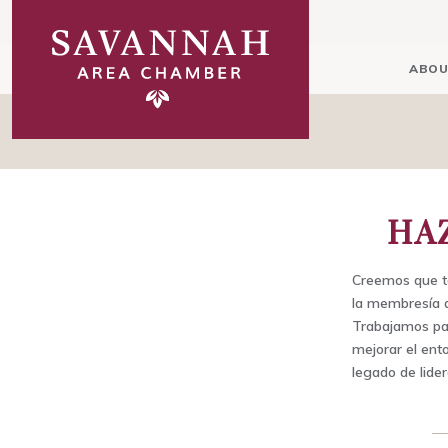
ABOU
HA
Creemos que to
la membresía d
Trabajamos par
mejorar el en
legado de lide